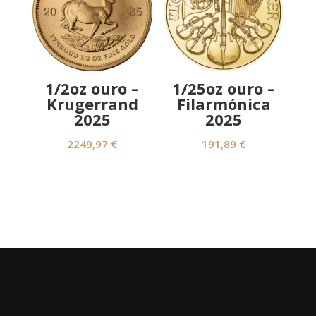
1/2oz ouro –
1/25oz ouro –
Krugerrand
Filarmónica
2025
2025
2249,97
€
191,89
€