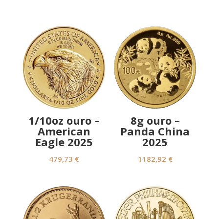
1/10oz ouro –
8g ouro –
American
Panda China
Eagle 2025
2025
479,73
€
1182,92
€